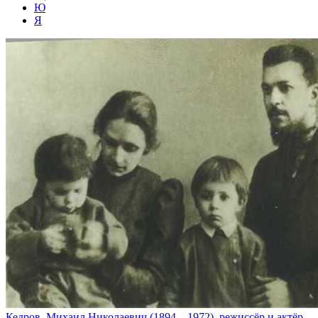
Ю
Я
Кедров, Михаил Николаевич (1894—1972), режиссёр и актёр