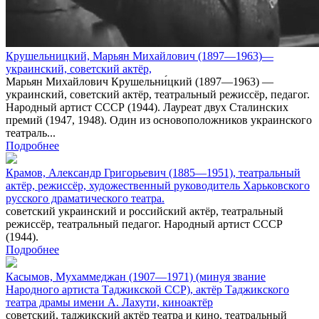
Крушельницкий, Марьян Михайлович (1897—1963)—
украинский, советский актёр,
Марьян Михайлович Крушельни́цкий (1897—1963) —
украинский, советский актёр, театральный режиссёр, педагог.
Народный артист СССР (1944). Лауреат двух Сталинских
премий (1947, 1948). Один из основоположников украинского
театраль...
Подробнее
Крамов, Александр Григорьевич (1885—1951), театральный
актёр, режиссёр, художественный руководитель Харьковского
русского драматического театра.
советский украинский и российский актёр, театральный
режиссёр, театральный педагог. Народный артист СССР
(1944).
Подробнее
Касымов, Мухаммеджан (1907—1971) (минуя звание
Народного артиста Таджикской ССР), актёр Таджикского
театра драмы имени А. Лахути, киноактёр
советский, таджикский актёр театра и кино, театральный