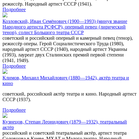
режиссёр. Народный артист СССР (1941).
Подробнее
Козловский, Иван Семёнович (1900—1993) (минуя звание
Народного артиста РСФСР), оперный певец (лирический
тенор), солист Большого театра СССР
советский и российский оперный и камерный певец (тенор),
режиссёр оперы. Герой Социалистического Труда (1980),
народный артист СССР (1940), народный артист Украины
(1993), лауреат двух Сталинских премий первой степени
(1941, 1949).
Подробнее
Климов, Михаил Михайлович (1880—1942), актёр театра и
кино
советский, российский актёр театра и кино. Народный артист
СССР (1937).
Подробнее
Кузнецов, Степан Леонидович (1879—1932), театральный
актёр
российский и советский театральный актёр, артист театра
Соловцова в Киеве, МХАТ и Малого театра, Народный