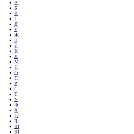
А
Б
В
Г
Д
Е
Ж
З
И
К
Л
М
Н
О
П
Р
С
Т
У
Ф
Х
Ц
Ч
Ш
Щ