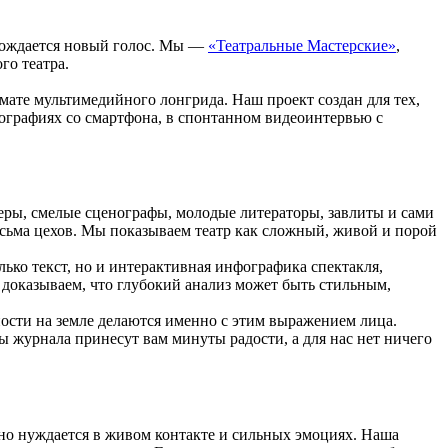
 рождается новый голос. Мы —
«Театральные Мастерские»
,
го театра.
мате мультимедийного лонгрида. Наш проект создан для тех,
тографиях со смартфона, в спонтанном видеоинтервью с
ры, смелые сценографы, молодые литераторы, завлиты и сами
сьма цехов. Мы показываем театр как сложный, живой и порой
ко текст, но и интерактивная инфографика спектакля,
доказываем, что глубокий анализ может быть стильным,
пости на земле делаются именно с этим выражением лица.
ы журнала принесут вам минуты радости, а для нас нет ничего
нно нуждается в живом контакте и сильных эмоциях. Наша