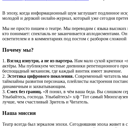
В эпоху, когда информационный шум заглушает подлинное иску
молодой и дерзкий онлайн-журнал, который уже сегодня прете
Мы не просто пишем о театре. Мы переводим с языка высоких м
кто понимает: спектакль не заканчивается аплодисментами. О
осветителем и в комментариях под постом с разбором сложной
Почему мы?
1.
Взгляд изнутри, а не из партера.
Нам мало сухой критики «
актёры. Мы публикуем честные дневники репетиционного проц
беспощадный механизм, где каждый винтик имеет значение.
2.
Эстетика цифрового поколения.
Современный читатель мыс
таймлайны развития персонажа, плейлисты настроения постано
динамичным и захватывающим.
3.
Смех без границ.
«Я понял, в чём ваша беда. Вы слишком се
Улыбайтесь, господа. Улыбайтесь!» х/ф "Тот самый Мюнхгаузен
лучше, чем счастливый Зритель и Читатель.
Наша миссия
Театр всегда был зеркалом эпохи. Сегодняшняя эпоха живет в 