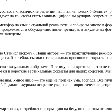
сство, а классические рецензии пылятся на полках библиотек,
ндует на то, чтобы стать главным цифровым рупором современно
етафор на язык актуальной реальности и собираем заново в фор
н продолжается в обсуждениях после премьеры, в закулисных фо
 мизансцены.
по Станиславскому». Наши авторы — это практикующие режиссе
есса, бэкстейдж-съемки с генеральных прогонов и открытые пи
лит визуальными образами. Поэтому наша критика — это не толь
вки и короткие вертикальные форматы для наших соцсетей. Мы 
рьёзны. Умное лицо — это ещё не признак ума, господа. Все глу
". Редакция журнала искренне уверена - юмористические раздел
смартфонах, потребляет информацию на бегу, но при этом отчая