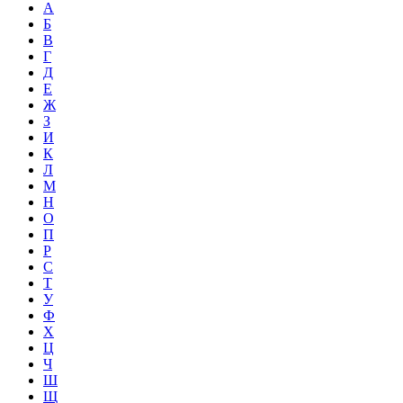
А
Б
В
Г
Д
Е
Ж
З
И
К
Л
М
Н
О
П
Р
С
Т
У
Ф
Х
Ц
Ч
Ш
Щ