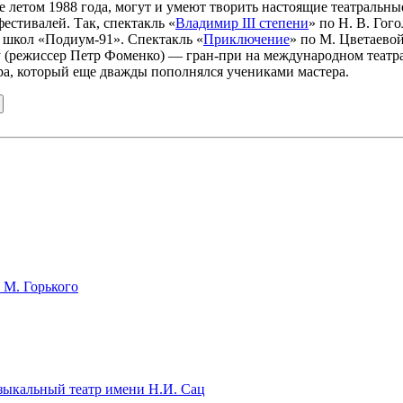
те летом 1988 года, могут и умеют творить настоящие театральны
естивалей. Так, спектакль «
Владимир III степени
» по Н. В. Гог
школ «Подиум-91». Спектакль «
Приключение
» по М. Цветаево
у (режиссер Петр Фоменко) — гран-при на международном театр
тра, который еще дважды пополнялся учениками мастера.
 М. Горького
зыкальный театр имени Н.И. Сац