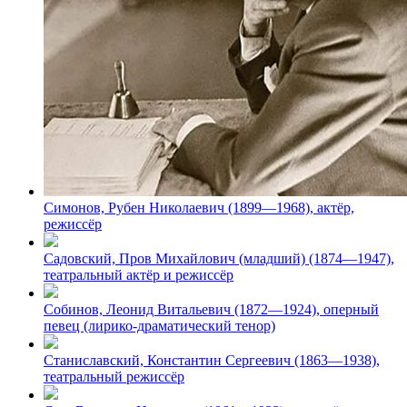
Симонов, Рубен Николаевич (1899—1968), актёр,
режиссёр
Садовский, Пров Михайлович (младший) (1874—1947),
театральный актёр и режиссёр
Собинов, Леонид Витальевич (1872—1924), оперный
певец (лирико-драматический тенор)
Станиславский, Константин Сергеевич (1863—1938),
театральный режиссёр