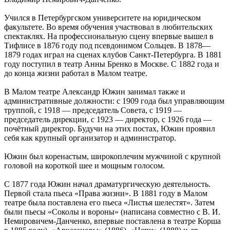
Учился в Петербургском университете на юридическом
факультете. Во время обучения участвовал в любительских
спектаклях. На профессиональную сцену впервые вышел в
Тифлисе в 1876 году под псевдонимом Сольцев. В 1878—
1879 годах играл на сценах клубов Санкт-Петербурга. В 1881
году поступил в театр Анны Бренко в Москве. С 1882 года и
до конца жизни работал в Малом театре.
В Малом театре Александр Южин занимал также и
административные должности: с 1909 года был управляющим
труппой, с 1918 — председатель Совета, с 1919 —
председатель дирекции, с 1923 — директор, с 1926 года —
почётный директор. Будучи на этих постах, Южин проявил
себя как крупный организатор и администратор.
Южин был коренастым, широкоплечим мужчиной с крупной
головой на короткой шее и мощным голосом.
C 1877 года Южин начал драматургическую деятельность.
Первой стала пьеса «Права жизни». В 1881 году в Малом
театре была поставлена его пьеса «Листья шелестят». Затем
были пьесы «Соколы и вороны» (написана совместно с В. И.
Немировичем-Данченко, впервые поставлена в театре Корша