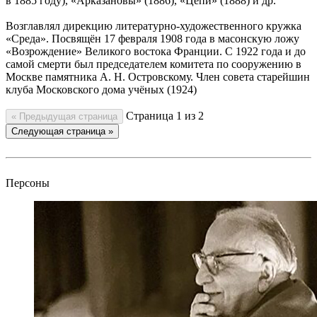
в 1885 году), «Арказановы» (1886), «Цепи» (1888) и др.
Возглавлял дирекцию литературно-художественного кружка
«Среда». Посвящён 17 февраля 1908 года в масонскую ложу
«Возрождение» Великого востока Франции. С 1922 года и до
самой смерти был председателем комитета по сооружению в
Москве памятника А. Н. Островскому. Член совета старейшин
клуба Московского дома учёных (1924)
Страница
1
из
2
« Предыдущая страница
Следующая страница »
Персоны