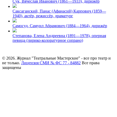
Сук, Вячеслав Иванович (1861—1933), дирижёр
Саксаганский, Панас (Афанасий) Карпович (1859—
1940), актёр, режиссёр, драматург
Самосуд, Самуил Абрамович (1884—1964), дирижёр
Степанова, Елена Андреевна (1891—1978), оперная
певица (лирико-колоратурное сопрано)
© 2026. Журнал "Театральные Мастерские" - все про театр и
не только.
Лицензия СМИ № ФС 77 - 84882
Все права
защищены