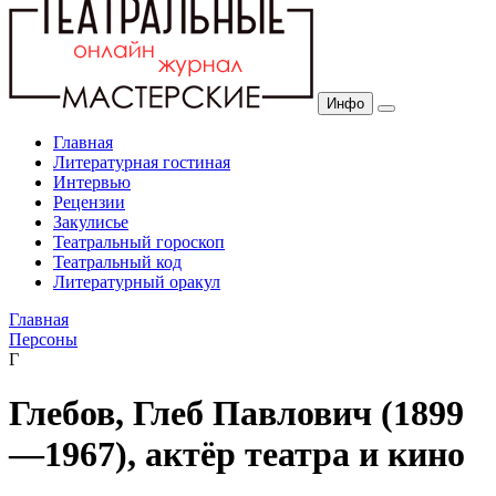
Инфо
Главная
Литературная гостиная
Интервью
Рецензии
Закулисье
Театральный гороскоп
Театральный код
Литературный оракул
Главная
Персоны
Г
Глебов, Глеб Павлович (1899
—1967), актёр театра и кино