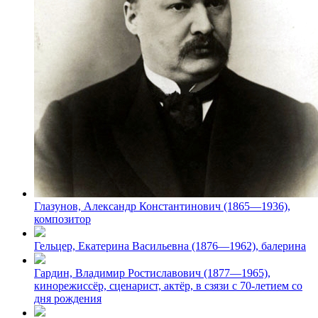
Глазунов, Александр Константинович (1865—1936),
композитор
Гельцер, Екатерина Васильевна (1876—1962), балерина
Гардин, Владимир Ростиславович (1877—1965),
кинорежиссёр, сценарист, актёр, в сзязи с 70-летием со
дня рождения