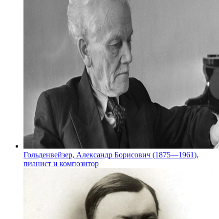
Гольденвейзер, Александр Борисович (1875—1961),
пианист и композитор